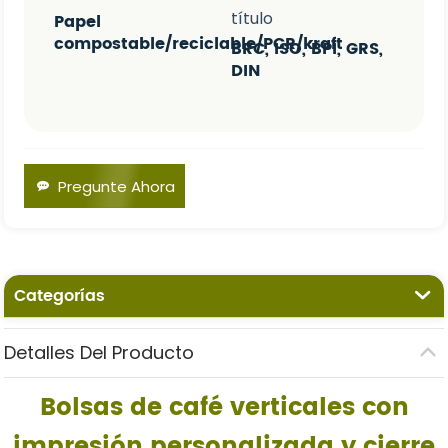
título
Papel
compostable/reciclable/PCR/kraft
BRC, ISO, BPI, GRS,
DIN
Pregunte Ahora
Categorías
Detalles Del Producto
Bolsas de café verticales con
impresión personalizada y cierre